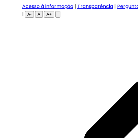
Acesso à informação
|
Transparência
|
Pergunt
|
A-
A
A+