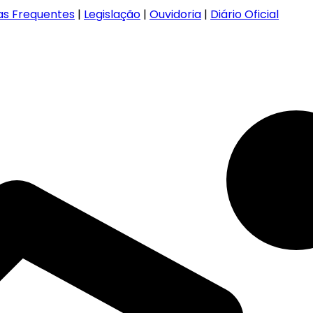
as Frequentes
|
Legislação
|
Ouvidoria
|
Diário Oficial